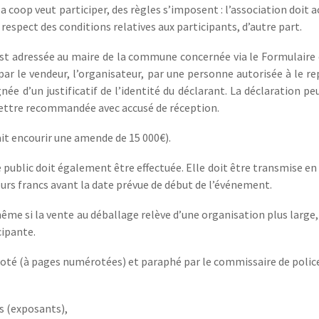
 la coop veut participer, des règles s’imposent : l’association doi
u respect des conditions relatives aux participants, d’autre part.
est adressée au maire de la commune concernée via le Formulaire
e par le vendeur, l’organisateur, par une personne autorisée à le r
née d’un justificatif de l’identité du déclarant. La déclaration pe
r lettre recommandée avec accusé de réception.
it encourir une amende de 15 000€).
 public
doit également être effectuée. Elle doit être transmise e
ours francs avant la date prévue de début de l’événement.
ême si la vente au déballage relève d’une organisation plus large,
cipante.
 coté (à pages numérotées) et paraphé par le commissaire de police 
s (exposants),