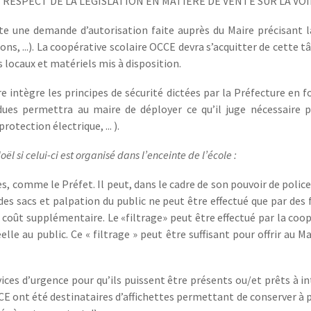
E RESPECT DE LA LÉGISLATION EN MATIÈRE DE VENTE SUR LA VO
ite une demande d’autorisation faite auprès du Maire précisant 
ons, ...). La coopérative scolaire OCCE devra s’acquitter de cette t
s locaux et matériels mis à disposition.
intègre les principes de sécurité dictées par la Préfecture en f
dues permettra au maire de déployer ce qu’il juge nécessaire po
otection électrique, ... ).
ël si celui-ci est organisé dans l’enceinte de l’école :
s, comme le Préfet. Il peut, dans le cadre de son pouvoir de polic
 des sacs et palpation du public ne peut être effectué que par des 
 coût supplémentaire. Le «filtrage» peut être effectué par la coop
elle au public. Ce « filtrage » peut être suffisant pour offrir au Ma
vices d’urgence pour qu’ils puissent être présents ou/et prêts à in
CE ont été destinataires d’affichettes permettant de conserver à