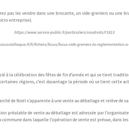
rez pas les vendre dans une brocante, un vide-greniers ou une br
icro entreprise).
https://www.service-public.fr/particuliers/vosdroits/F1813
ssociatheque.fr/fr/fichiers/focus/focus-vide-greniers-la-reglementation-a
é à la célébration des fêtes de fin d’année et qui se tient tradit
ertaines régions, c’est davantage la période où se tient cette a
arché de Noël s’apparente à une vente au déballage et relève de s
tion préalable de vente au déballage est adressée par l’organisa
 commune dans laquelle l’opération de vente est prévue, dans les d