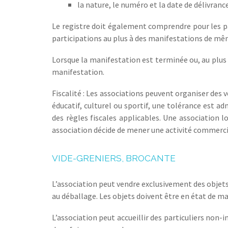
la nature, le num
é
ro et la date de d
é
livrance
Le registre doit également comprendre pour les pa
participations au plus à des manifestations de même
Lorsque la manifestation est terminée ou, au plus ta
manifestation.
Fiscalité :
Les associations peuvent organiser des ve
éducatif, culturel ou sportif, une tolérance est a
des règles fiscales applicables. Une association 
association décide de mener une activité commercia
VIDE-GRENIERS, BROCANTE
L’association peut vendre exclusivement des objets
au déballage. Les objets doivent être en état de m
L’association peut accueillir des particuliers non