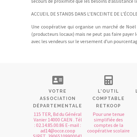
secours de proximité que les besoins d’assistance l
ACCUEIL DE STANDS DANS L’ENCEINTE DE L’ÉCOL
Une coopérative qui organise un marché de Noël d
(producteurs locaux) mais ne peut pas faire payer 
avec les vendeurs sur le versement d’un pourcentage
VOTRE
L'OUTIL
ASSOCIATION
COMPTABLE
DÉPARTEMENTALE
RETKOOP
115 TER, Bd du Général
Pour une tenue
Vanier 14000 CAEN . Tél
simplifiée des
: 02.14.85.00.86 E-mail :
comptes de la
ad14@occe.coop
coopérative scolaire
SIRET...39065109900041