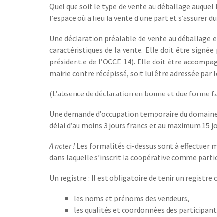
Quel que soit le type de vente au déballage auquel
l’espace où a lieu la vente d’une part et s’assurer d
Une déclaration préalable
de vente au déballage 
caractéristiques de la vente. Elle doit être signé
président.e de l’OCCE 14). Elle doit être accompag
mairie contre récépissé, soit lui être adressée pa
(L’absence de déclaration en bonne et due forme fa
Une demande d’occupation temporaire du domaine
délai d’au moins 3 jours francs et au maximum 15 j
A noter !
Les formalités ci-dessus sont à effectuer m
dans laquelle s’inscrit la coopérative comme parti
Un registre :
Il est obligatoire de tenir un registre
les noms et pr
é
noms des vendeurs,
les qualit
é
s et coordonn
é
es des participant