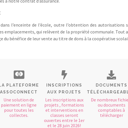
iés à notre contrat d’assurance.
E
ans l’enceinte de l’école, outre l’obtention des autorisations s
les emplacements, qui relèvent de la propriété communale. Tout a
 du bénéfice de leur vente au titre de dons à la coopérative scolai
LA PLATEFORME
INSCRIPTIONS
DOCUMENTS
ASSOCONNECT
AUX PROJETS
TÉLÉCHARGEAB
Une solution de
Les inscriptions aux
De nombreux fichie
paiement en ligne
projets , formations
ou documents
pour toutes les
et interventions en
comptables à
collectes.
classes seront
télécharger
ouvertes entre le 1er
et le 28 juin 2026!