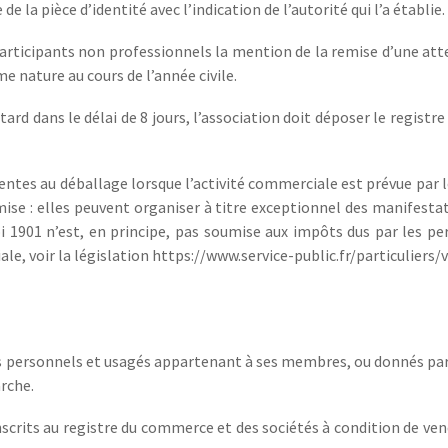
 de la pi
è
ce d
’
identit
é
avec l
’
indication de l’autorité qui l’a établie.
rticipants non professionnels la mention de la remise d’une attes
 nature au cours de l’année civile.
rd dans le délai de 8 jours, l’association doit déposer le registre 
ntes au déballage lorsque l’activité commerciale est prévue par le
dmise : elles peuvent organiser à titre exceptionnel des manifesta
loi 1901 n’est, en principe, pas soumise aux impôts dus par les p
le, voir la législation https://www.service-public.fr/particuliers
 personnels et usagés appartenant à ses membres, ou donnés par de
arche.
-inscrits au registre du commerce et des sociétés à condition de v