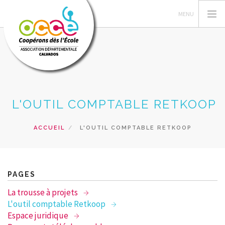
LE MOUVEMENT OCCE
L'OUTIL COMPTABLE RETKOOP
GESTION DE LA COOPERATIVE
L'OCCE 14
ACCUEIL
L'OUTIL COMPTABLE RETKOOP
ACTIONS PÉDAGOGIQUES
RESSOURCES
FORMATIONS
PAGES
PRETS
La trousse à projets
L'outil comptable Retkoop
RECHERCHER
Espace juridique