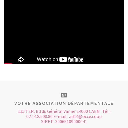
VOTRE ASSOCIATION DÉPARTEMENTALE
115 TER, Bd du Général Vanier 14000 CAEN . Tél :
02.14.85.00.86 E-mail : ad14@occe.coop
SIRET...39065109900041