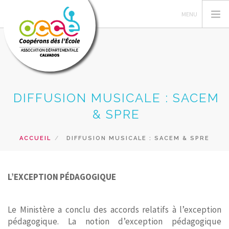
LE MOUVEMENT OCCE
DIFFUSION MUSICALE : SACEM
GESTION DE LA COOPERATIVE
& SPRE
L'OCCE 14
ACCUEIL
DIFFUSION MUSICALE : SACEM & SPRE
ACTIONS PÉDAGOGIQUES
RESSOURCES
FORMATIONS
L’EXCEPTION PÉDAGOGIQUE
PRETS
Le Ministère a conclu des accords relatifs à l’exception
RECHERCHER
pédagogique. La notion d’exception pédagogique